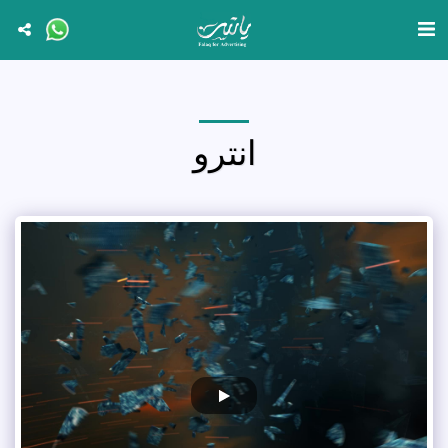
انترو